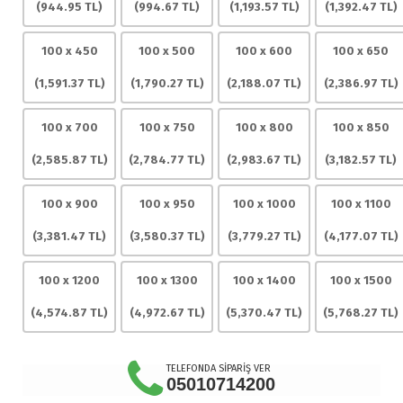
(
944.95
TL)
(
994.67
TL)
(
1,193.57
TL)
(
1,392.47
TL)
100 x 450
100 x 500
100 x 600
100 x 650
(
1,591.37
TL)
(
1,790.27
TL)
(
2,188.07
TL)
(
2,386.97
TL)
100 x 700
100 x 750
100 x 800
100 x 850
(
2,585.87
TL)
(
2,784.77
TL)
(
2,983.67
TL)
(
3,182.57
TL)
100 x 900
100 x 950
100 x 1000
100 x 1100
(
3,381.47
TL)
(
3,580.37
TL)
(
3,779.27
TL)
(
4,177.07
TL)
100 x 1200
100 x 1300
100 x 1400
100 x 1500
(
4,574.87
TL)
(
4,972.67
TL)
(
5,370.47
TL)
(
5,768.27
TL)
TELEFONDA SİPARİŞ VER
05010714200