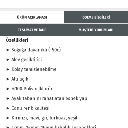
ÜRÜN AÇIKLAMASI
ÖDEME BİLGİLERİ
TESLİMAT VE İADE
MÜŞTERİ YORUMLARI
Özellikleri
► Soğuğa dayanıklı (-50c)
► Alev geciktirici
► Kolay temizlenebilme
► Altı açık
► %100 Polivinilklorür
► Ayak tabanını rahatlatan esnek yapı
► Canlı renk kalitesi
► Kırmızı, mavi, gri, turkuaz, yeşil
► 12mm, 14mm, 16mm kalınlık seçenekleri