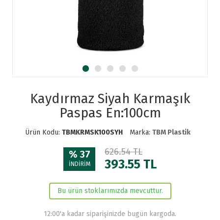
Kaydırmaz Siyah Karmaşık
Paspas En:100cm
Ürün Kodu:
TBMKRMSK100SYH
Marka:
TBM Plastik
626.54 TL
% 37
393.55
TL
İNDİRİM
Bu ürün stoklarımızda mevcuttur.
12:00'a kadar siparişinizde bugün kargoda.