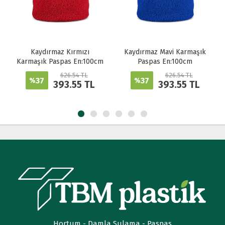
Kaydırmaz Kırmızı
Kaydırmaz Mavi Karmaşık
Karmaşık Paspas En:100cm
Paspas En:100cm
626.54 TL
626.54 TL
37
37
%
%
393.55 TL
393.55 TL
Hortum - Damla Sulama - Paspas