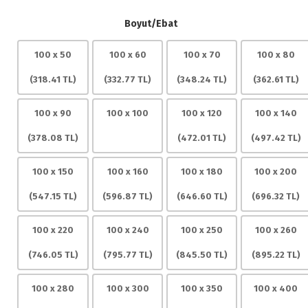
Boyut/Ebat
100 x 50
100 x 60
100 x 70
100 x 80
(
318.41
TL)
(
332.77
TL)
(
348.24
TL)
(
362.61
TL)
100 x 90
100 x 100
100 x 120
100 x 140
(
378.08
TL)
(
472.01
TL)
(
497.42
TL)
100 x 150
100 x 160
100 x 180
100 x 200
(
547.15
TL)
(
596.87
TL)
(
646.60
TL)
(
696.32
TL)
100 x 220
100 x 240
100 x 250
100 x 260
(
746.05
TL)
(
795.77
TL)
(
845.50
TL)
(
895.22
TL)
100 x 280
100 x 300
100 x 350
100 x 400