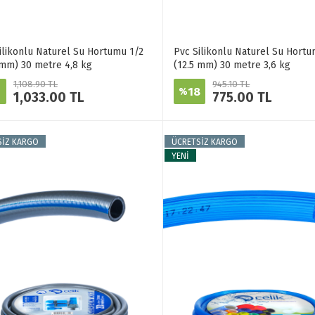
ilikonlu Naturel Su Hortumu 1/2
Pvc Silikonlu Naturel Su Hortu
 mm) 30 metre 4,8 kg
(12.5 mm) 30 metre 3,6 kg
1,108.90 TL
945.10 TL
18
%
1,033.00 TL
775.00 TL
SİZ KARGO
ÜCRETSİZ KARGO
YENİ