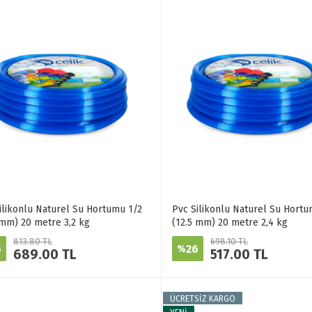
ilikonlu Naturel Su Hortumu 1/2
Pvc Silikonlu Naturel Su Hortu
 mm) 20 metre 3,2 kg
(12.5 mm) 20 metre 2,4 kg
813.80 TL
698.10 TL
5
26
%
689.00 TL
517.00 TL
ÜCRETSİZ KARGO