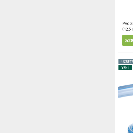
Pvc S
(12.5
2
%
ÜCRET
YENİ