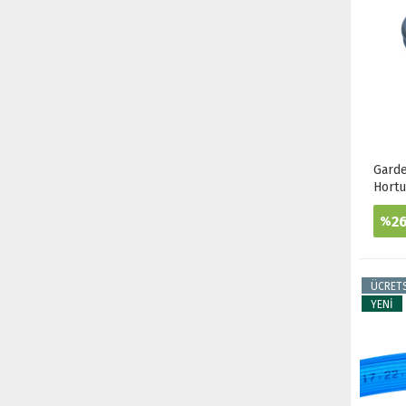
Garde
Hort
2
%
ÜCRET
YENİ