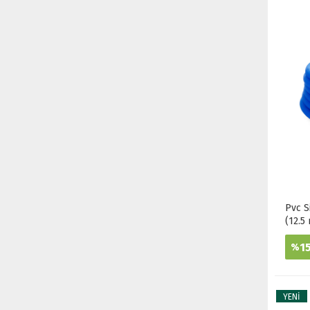
Pvc S
(12.5
1
%
YENİ