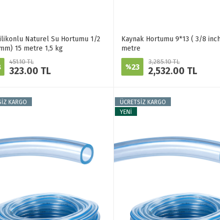
ilikonlu Naturel Su Hortumu 1/2
Kaynak Hortumu 9*13 ( 3/8 inch
 mm) 15 metre 1,5 kg
metre
451.10 TL
3,285.10 TL
8
23
%
323.00 TL
2,532.00 TL
SİZ KARGO
ÜCRETSİZ KARGO
YENİ