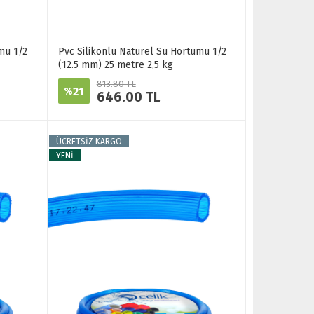
mu 1/2
Pvc Silikonlu Naturel Su Hortumu 1/2
(12.5 mm) 25 metre 2,5 kg
813.80 TL
21
%
646.00 TL
ÜCRETSİZ KARGO
YENİ