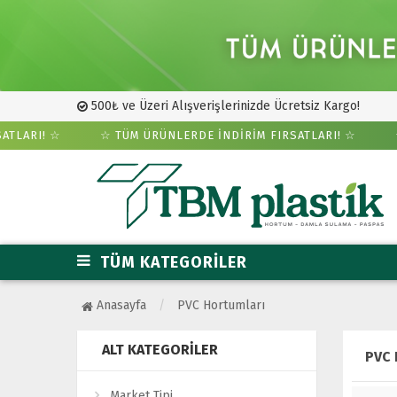
500₺ ve Üzeri Alışverişlerinizde Ücretsiz Kargo!
LARI! ☆
☆ TÜM ÜRÜNLERDE İNDİRİM FIRSATLARI! ☆
☆ T
TÜM KATEGORİLER
Anasayfa
PVC Hortumları
ALT KATEGORILER
PVC 
Market Tipi