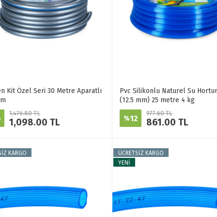
n Kit Özel Seri 30 Metre Aparatlı
Pvc Silikonlu Naturel Su Hortu
um
(12.5 mm) 25 metre 4 kg
1,476.80 TL
977.60 TL
6
12
%
1,098.00 TL
861.00 TL
SİZ KARGO
ÜCRETSİZ KARGO
YENİ