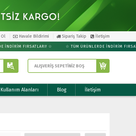
 Ol
Havale Bildirimi
Sipariş Takip
İletişim
NDİRİM FIRSATLARI! ☆
☆ TÜM ÜRÜNLERDE İNDİRİM FIRSATLA
ALIŞVERİŞ SEPETİNİZ BOŞ
Kullanım Alanları
Blog
İletişim