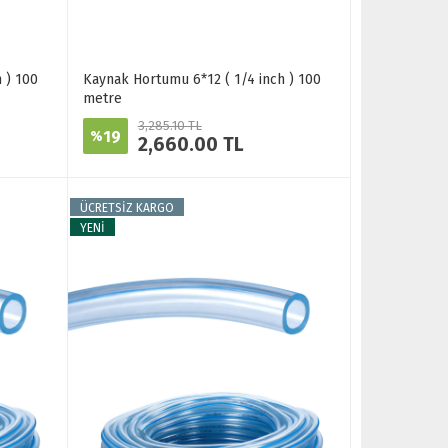
 ) 100
Kaynak Hortumu 6*12 ( 1/4 inch ) 100
metre
3,285.10 TL
19
%
2,660.00 TL
ÜCRETSİZ KARGO
YENİ