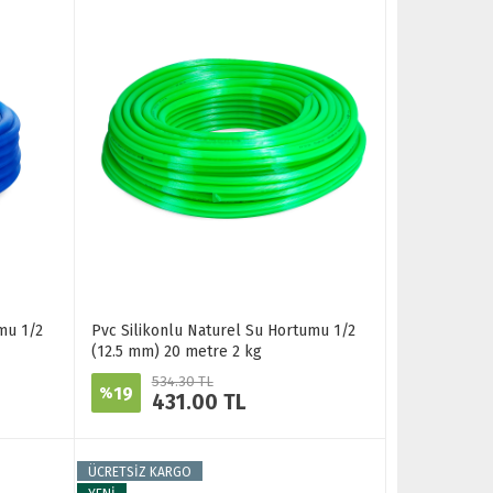
mu 1/2
Pvc Silikonlu Naturel Su Hortumu 1/2
(12.5 mm) 20 metre 2 kg
534.30 TL
19
%
431.00 TL
ÜCRETSİZ KARGO