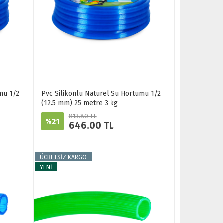
mu 1/2
Pvc Silikonlu Naturel Su Hortumu 1/2
(12.5 mm) 25 metre 3 kg
813.80 TL
21
%
646.00 TL
ÜCRETSİZ KARGO
YENİ