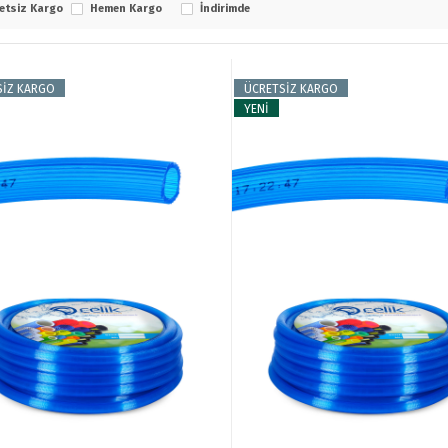
etsiz Kargo
Hemen Kargo
İndirimde
SİZ KARGO
ÜCRETSİZ KARGO
YENİ