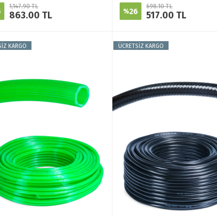
1,147.90 TL
698.10 TL
5
26
%
863.00 TL
517.00 TL
SİZ KARGO
ÜCRETSİZ KARGO