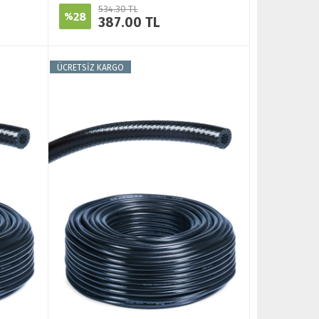
534.30 TL
28
%
387.00 TL
ÜCRETSİZ KARGO