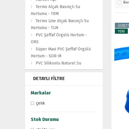
Ücr
Termo Alçak Basınçlı Su
Hortumu - TRM
Termo Line Alçak Basınçlı Su
ÜCRET
Hortumu - TLM
YENİ
PVC Şeffaf Örgülü Hortum -
ORS
Süper Mavi PVC Şeffaf Örgülü
Hortum - SOR-M
PVC Silikonlu Naturel Su
Hortumu - NSH
Turkuaz Su Hortumu - TSH
DETAYLI FILTRE
Termo New Garden Su Hortumu
- S-NGR
Markalar
Çift Katlı Su Hortumu - CKT
çelik
PVC Apex Hortum - AP-300
Çelik Telli Şeffaf Hortum Tip-A -
Stok Durumu
CTSA
Termo Hava Hortumu - PRH