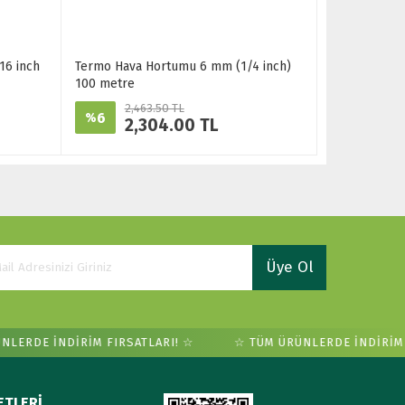
16 inch
Termo Hava Hortumu 6 mm (1/4 inch)
100 metre
2,463.50 TL
6
%
2,304.00 TL
Üye Ol
LERDE İNDİRİM FIRSATLARI! ☆
☆ TÜM ÜRÜNLERDE İNDİRİM F
ETLERİ