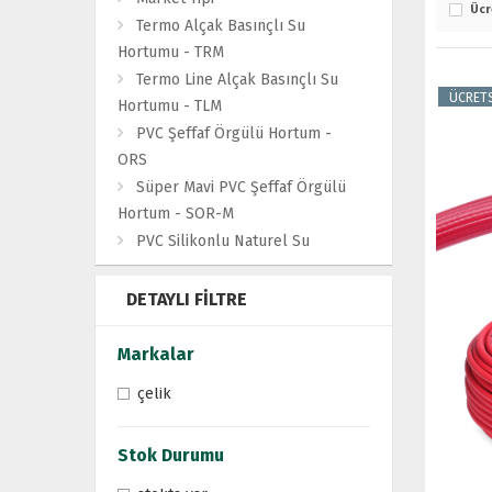
Ücr
Termo Alçak Basınçlı Su
Hortumu - TRM
Termo Line Alçak Basınçlı Su
ÜCRET
Hortumu - TLM
PVC Şeffaf Örgülü Hortum -
ORS
Süper Mavi PVC Şeffaf Örgülü
Hortum - SOR-M
PVC Silikonlu Naturel Su
Hortumu - NSH
Turkuaz Su Hortumu - TSH
DETAYLI FILTRE
Termo New Garden Su Hortumu
- S-NGR
Markalar
Çift Katlı Su Hortumu - CKT
çelik
PVC Apex Hortum - AP-300
Çelik Telli Şeffaf Hortum Tip-A -
Stok Durumu
CTSA
Termo Hava Hortumu - PRH