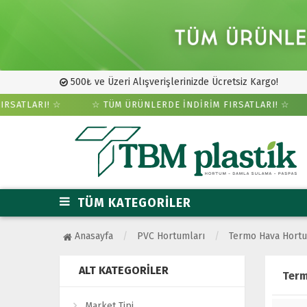
500₺ ve Üzeri Alışverişlerinizde Ücretsiz Kargo!
RSATLARI! ☆
☆ TÜM ÜRÜNLERDE İNDİRİM FIRSATLARI! ☆
TÜM KATEGORİLER
Anasayfa
PVC Hortumları
Termo Hava Hort
ALT KATEGORILER
Term
Market Tipi