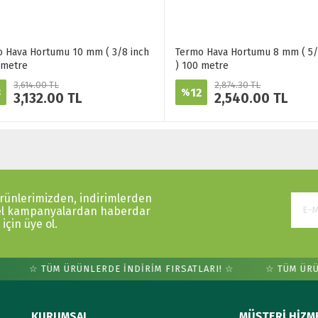
 Hava Hortumu 10 mm ( 3/8 inch
Termo Hava Hortumu 8 mm ( 5/
 metre
) 100 metre
3,614.00 TL
2,874.30 TL
3
12
%
3,132.00 TL
2,540.00 TL
ürünlerimizden, indirimlerden
el kampanyalardan haberdar
için üye ol.
☆ TÜM ÜRÜNLERDE İNDİRİM FIRSATLARI! ☆
☆ TÜM ÜRÜN
KURUMSAL
MÜŞTERİ HİZM