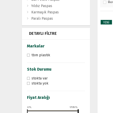
Ücr
Yıldız Paspas
Karmaşık Paspas
Paralı Paspas
YENİ
DETAYLI FILTRE
Markalar
tbm plastik
Stok Durumu
stokta var
stokta yok
Fiyat Aralığı
0
TL
17170
TL