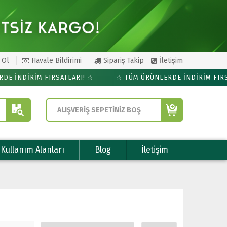
 Ol
Havale Bildirimi
Sipariş Takip
İletişim
 İNDİRİM FIRSATLARI! ☆
☆ TÜM ÜRÜNLERDE İNDİRİM FIRSAT
ALIŞVERİŞ SEPETİNİZ BOŞ
Kullanım Alanları
Blog
İletişim