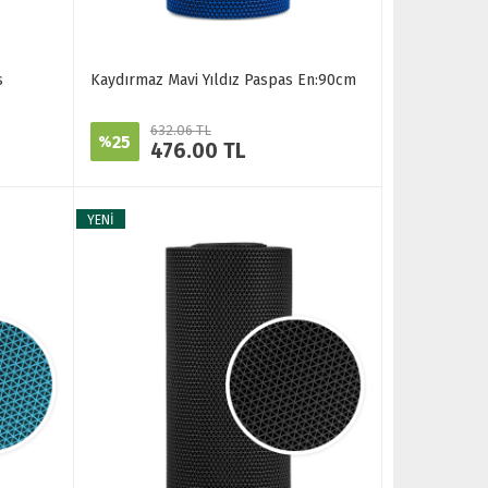
s
Kaydırmaz Mavi Yıldız Paspas En:90cm
632.06 TL
25
%
476.00 TL
YENİ