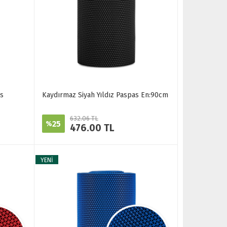
as
Kaydırmaz Siyah Yıldız Paspas En:90cm
632.06 TL
25
%
476.00 TL
YENİ