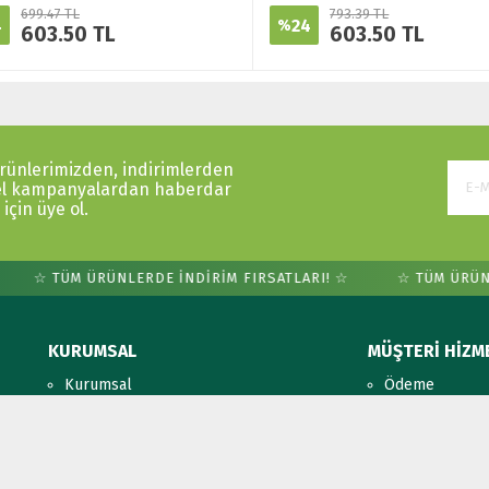
699.47 TL
793.39 TL
4
24
%
603.50 TL
603.50 TL
ürünlerimizden, indirimlerden
el kampanyalardan haberdar
için üye ol.
☆ TÜM ÜRÜNLERDE İNDİRİM FIRSATLARI! ☆
☆ TÜM ÜRÜNLER
KURUMSAL
MÜŞTERİ HİZM
Kurumsal
Ödeme
Aydınlatma Metni
Gizlilik Politika
Kargo ve Teslimat
Çerez Politikas
İade ve Değişim
İletişim