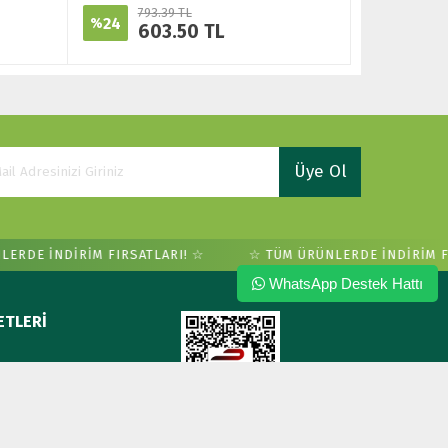
793.39 TL
24
%
603.50 TL
Üye Ol
DE İNDİRİM FIRSATLARI! ☆
☆ TÜM ÜRÜNLERDE İNDİRİM FIR
WhatsApp Destek Hattı
ETLERİ
sı
ı