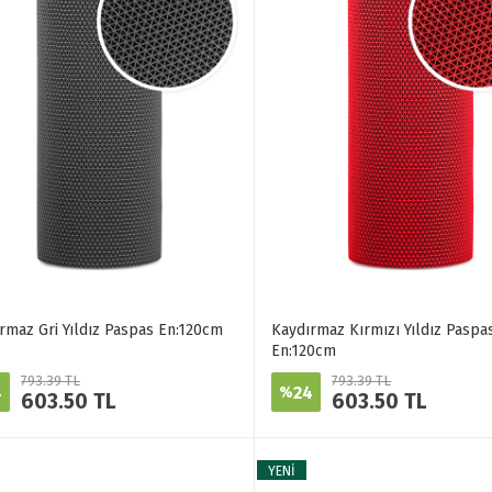
rmaz Gri Yıldız Paspas En:120cm
Kaydırmaz Kırmızı Yıldız Paspa
En:120cm
793.39 TL
793.39 TL
4
24
%
603.50 TL
603.50 TL
YENİ