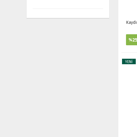
Kaydı
2
%
YENİ