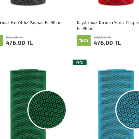
rmaz Gri Yıldız Paspas En:90cm
Kaydırmaz Kırmızı Yıldız Paspa
En:90cm
632.06 TL
632.06 TL
5
25
%
476.00 TL
476.00 TL
YENİ