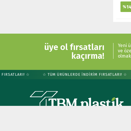
1
%
üye ol fırsatları
Yeni 
ve öz
kaçırma!
olmak 
RSATLARI! ☆
☆ TÜM ÜRÜNLERDE İNDİRİM FIRSATLARI! ☆
Hortum - Damla Sulama - Paspas