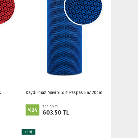
s
Kaydırmaz Mavi Yıldız Paspas En:120cm
793.39 TL
24
%
603.50 TL
YENİ