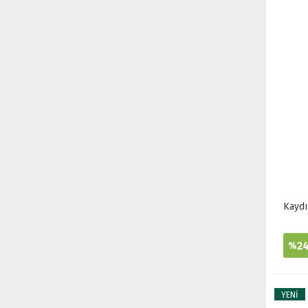
Kaydı
2
%
YENİ