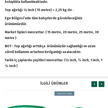
kolaylıkla kullanılmaktadır.
Top ağırlığı ½ inch ( 15 metre) = 2,25 kg dır .
Ege Bölgesi’nde tüm bahçelerde görebileceğiniz
ürünümüzdür.
Market tipleri mevcuttur. ( 15 metre, 20 metre, 25 metre, 30
metre )
NOT : Top ağırlığı arttıkça ürününüzün sağlamlığı ve uzun
süreli kullanımı artarken kırılganlığı azalacaktır.
Farklı iç çaplarda çeşitleri mevcuttur. (½ inch, ¾ inch, 1 inch, 1
¼ inch )
İLGİLİ ÜRÜNLER
ÜCRETSİZ KARGO